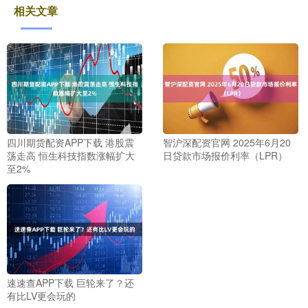
相关文章
四川期货配资APP下载 港股震
智沪深配资官网 2025年6月20
荡走高 恒生科技指数涨幅扩大
日贷款市场报价利率（LPR）
至2%
速速查APP下载 巨轮来了？还
有比LV更会玩的