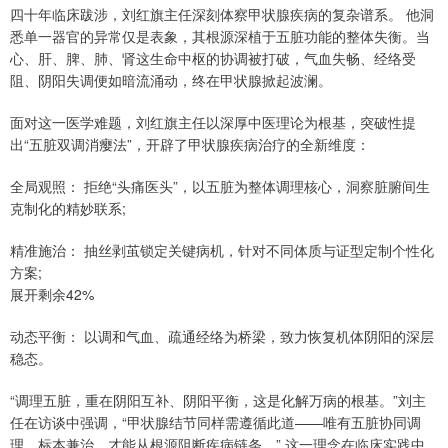
四十年临床跋涉，刘红旗主任深刻体察甲状腺疾病的复杂谱系。 他洞
悉单一器官的异常仅是表象，其根源深植于五脏功能的整体失衡。当
心、肝、脾、肺、肾这生命中枢的协调被打破，气血失畅、经络受
阻、阴阳失调便如暗流涌动，终在甲状腺掀起波澜。
面对这一医学难题，刘红旗主任以深厚中医理论为根基，突破性提
出“五脏双调消瘿法”，开辟了甲状腺疾病治疗的全新维度：
全局观照： 拒绝“头痛医头”，以五脏为整体调理核心，洞察脏腑间生
克制化的精妙联系;
精准施治： 抽丝剥茧锁定关键病机，针对不同体质与证型定制个性化
方案;
展开剩余42%
动态平衡： 以调和气血、疏通经络为桥梁，致力恢复机体阴阳的深层
稳态。
“调理五脏，重在阴阳互补、阴阳平衡，这是化解万病的根基。”刘主
任在访谈中强调，“甲状腺结节同样需遵循此道——唯有五脏协同调
理，标本兼治，才能从根源阻断疾病链条。” 这一理念在临床实践中