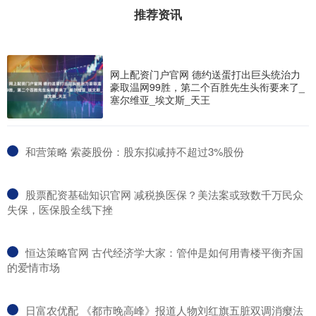
推荐资讯
网上配资门户官网 德约送蛋打出巨头统治力
豪取温网99胜，第二个百胜先生头衔要来了_
塞尔维亚_埃文斯_天王
​和营策略 索菱股份：股东拟减持不超过3%股份
​股票配资基础知识官网 减税换医保？美法案或致数千万民众
失保，医保股全线下挫
​恒达策略官网 古代经济学大家：管仲是如何用青楼平衡齐国
的爱情市场
​日富农优配 《都市晚高峰》报道人物刘红旗五脏双调消瘿法