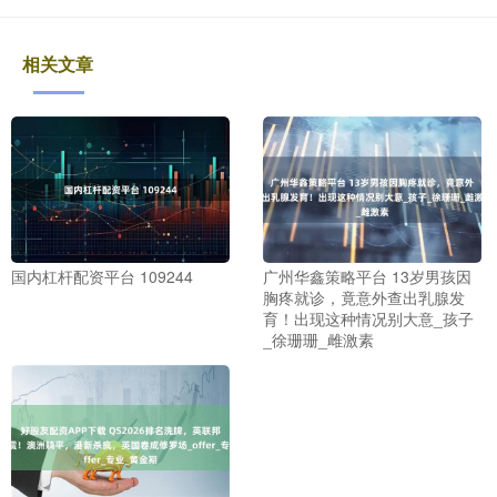
相关文章
国内杠杆配资平台 109244
广州华鑫策略平台 13岁男孩因
胸疼就诊，竟意外查出乳腺发
育！出现这种情况别大意_孩子
_徐珊珊_雌激素