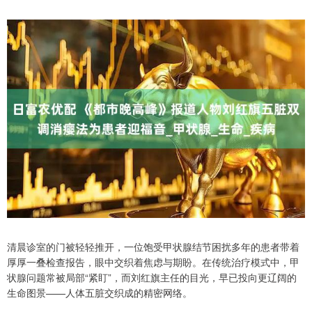
清晨诊室的门被轻轻推开，一位饱受甲状腺结节困扰多年的患者带着
厚厚一叠检查报告，眼中交织着焦虑与期盼。在传统治疗模式中，甲
状腺问题常被局部“紧盯”，而刘红旗主任的目光，早已投向更辽阔的
生命图景——人体五脏交织成的精密网络。