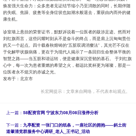
焕发强大生命力：众多患者见证结节缩小乃至消散的同时，长期伴随
的失眠、焦躁、疲惫等全身症状也如潮水般退去，重获由内而外的健
康生机。
诊室墙上悬挂的荣誉证书，默默诉说着一位医者的跋涉足迹。然而对
刘红旗而言，这些闪耀时刻从不是奋斗的终点，而是肩上沉甸甸责任
的又一个起点。四十载春秋熔铸的“五脏双调消瘿法”，其光芒不仅在
于化解甲状腺病痛，更在于为现代人揭示了一条回归生命整体平衡的
智慧之路——当五脏和谐运转，便是健康深沉坚韧的基石。 于刘红旗
心中，每一次为患者重燃的希望之火，都远比奖杯更为璀璨，那是一
位医者永不熄灭的赤诚之光。
发布于：北京市
长宏网提示：文章来自网络，不代表本站观点。
上一篇：
58配资官网 宁波东力08月08日涨停分析
下一篇：
九亭配资 一张门口的纸条，一座社区的拥抱——斜土街
道肇清党群服务中心调研_老人_王书记_活动