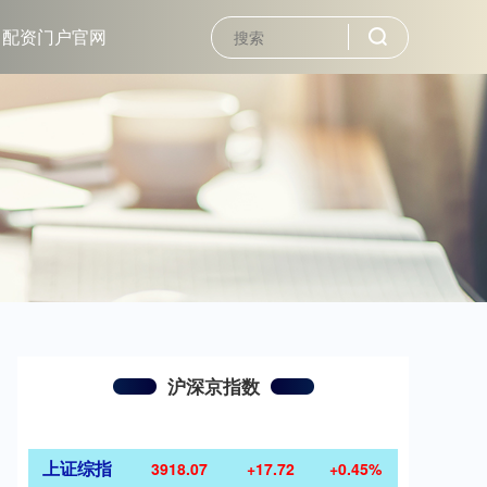
配资门户官网
沪深京指数
上证综指
3918.07
+17.72
+0.45%