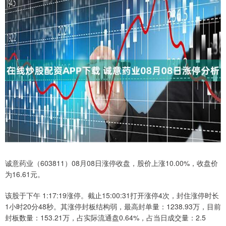
诚意药业（603811）08月08日涨停收盘，股价上涨10.00%，收盘价
为16.61元。
该股于下午 1:17:19涨停。截止15:00:31打开涨停4次，封住涨停时长
1小时20分48秒。其涨停封板结构弱，最高封单量：1238.93万，目前
封板数量：153.21万，占实际流通盘0.64%，占当日成交量：2.5