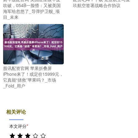
吹破，054B一脸懵：又被美国
玖航空签署战略合作协议
海军给忽悠了_导弹护卫舰_项
目_未来
股讯配资官网 苹果折叠屏
iPhone来了！或定价15999元，
它真能“拯救”苹果吗？_市场
_Fold_用户
相关评论
本文评分
*