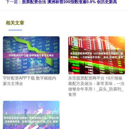
下一篇：
股票配资合法 澳洲标普200指数涨逾0.9% 创历史新高
相关文章
宇轩配资APP下载 数字赋能内
东莞股票配资网平台 10斤辣椒
蒙古文博会
酱配方及做法：家常美味，一次
做够全年享用！_蒜头_防腐剂_
食用