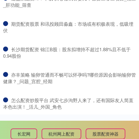
_肝功能_筛查
​期货配资股票 和讯投顾田淼鑫：市场或有积极表现，低吸埋
伏
​长沙期货配资 锦江B股：股东拟增持不超过1.88%且不低于
0.94股份
​亦丰策略 输卵管通而不畅可以怀孕吗?哪些原因会影响输卵管
健康？_问题_宫腔_经期
​怎么配资炒股平台 武安七步沟野人来了，还有国际友人简直
本色出演！_活儿_外国_角色
长宏网
杭州网上配资
股票配资神器