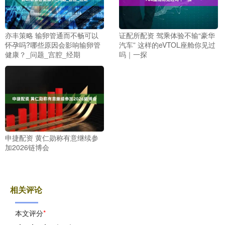
亦丰策略 输卵管通而不畅可以
证配所配资 驾乘体验不输“豪华
怀孕吗?哪些原因会影响输卵管
汽车” 这样的eVTOL座舱你见过
健康？_问题_宫腔_经期
吗｜一探
申捷配资 黄仁勋称有意继续参
加2026链博会
相关评论
本文评分
*