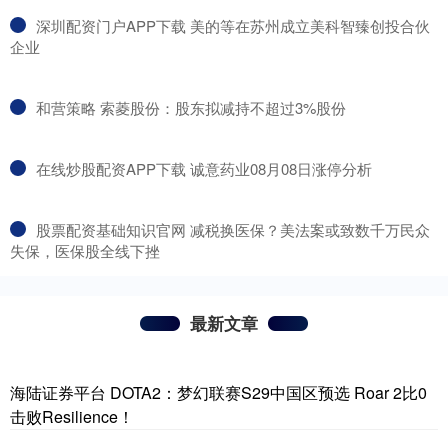
​深圳配资门户APP下载 美的等在苏州成立美科智臻创投合伙
企业
​和营策略 索菱股份：股东拟减持不超过3%股份
​在线炒股配资APP下载 诚意药业08月08日涨停分析
​股票配资基础知识官网 减税换医保？美法案或致数千万民众
失保，医保股全线下挫
最新文章
海陆证券平台 DOTA2：梦幻联赛S29中国区预选 Roar 2比0
击败Resilience！