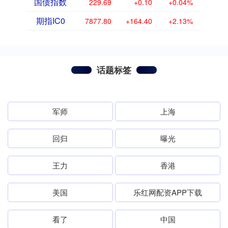
国债指数
229.69
+0.10
+0.04%
期指IC0
7877.80
+164.40
+2.13%
话题标签
军师
上海
回归
曝光
王力
香港
美国
乐红网配资APP下载
看了
中国