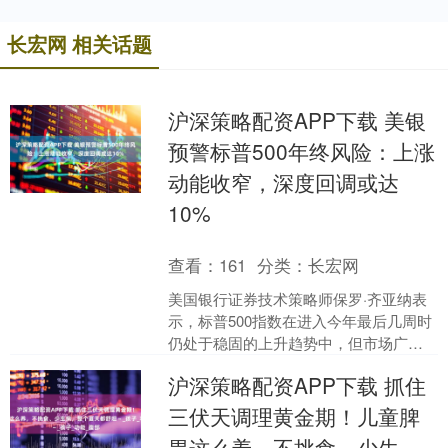
长宏网 相关话题
沪深策略配资APP下载 美银
预警标普500年终风险：上涨
动能收窄，深度回调或达
10%
查看：
161
分类：
长宏网
美国银行证券技术策略师保罗·齐亚纳表
示，标普500指数在进入今年最后几周时
仍处于稳固的上升趋势中，但市场广度
恶化及历史类比表明，该指数仍可能出
沪深策略配资APP下载 抓住
现高达10%的回调....
三伏天调理黄金期！儿童脾
胃这么养，不挑食、少生