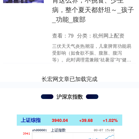
病，整个夏天都舒坦～_孩子
_功能_腹部
查看：
79
分类：
杭州网上配资
三伏天天气炎热潮湿，儿童脾胃功能易
受影响（如食欲不振、腹胀、腹泻
等）。此时调理需兼顾“祛暑湿”与“健脾
胃”，以下是具体方法： 一、饮食调理：
清淡为主，忌生冷油腻....
长宏网文章已加载完成
沪深京指数
上证综指
3940.04
+39.68
+1.02%