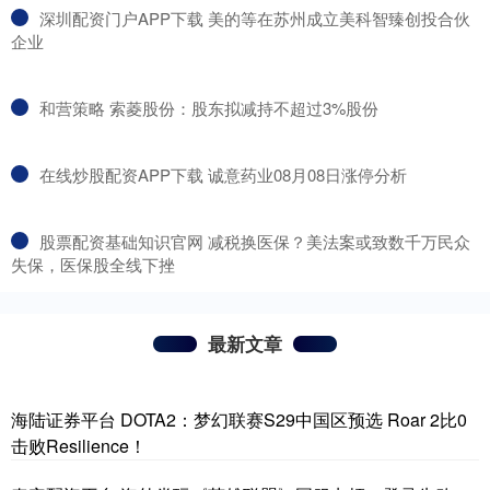
​深圳配资门户APP下载 美的等在苏州成立美科智臻创投合伙
企业
​和营策略 索菱股份：股东拟减持不超过3%股份
​在线炒股配资APP下载 诚意药业08月08日涨停分析
​股票配资基础知识官网 减税换医保？美法案或致数千万民众
失保，医保股全线下挫
最新文章
海陆证券平台 DOTA2：梦幻联赛S29中国区预选 Roar 2比0
击败Resilience！