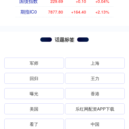
国债指数
229.69
+0.10
+0.04%
期指IC0
7877.80
+164.40
+2.13%
话题标签
军师
上海
回归
王力
曝光
香港
美国
乐红网配资APP下载
看了
中国